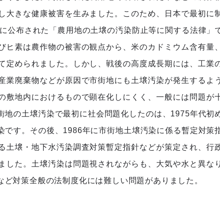
し大きな健康被害を生みました。このため、日本で最初に
年に公布された「農用地の土壌の汚染防止等に関する法律」
びヒ素は農作物の被害の観点から、米のカドミウム含有量
て定められました。しかし、戦後の高度成長期には、工業
産業廃棄物などが原因で市街地にも土壌汚染が発生するよ
の敷地内におけるもので顕在化しにくく、一般には問題が
地の土壌汚染で最初に社会問題化したのは、1975年代初
です。その後、1986年に市街地土壌汚染に係る暫定対策
る土壌・地下水汚染調査対策暫定指針などが策定され、行
ました。土壌汚染は問題視されながらも、大気や水と異な
など対策全般の法制度化には難しい問題がありました。