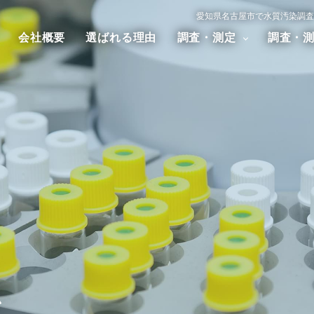
愛知県名古屋市で水質汚染調査
会社概要
選ばれる理由
調査・測定
調査・
汚染調査
大気汚染調査
騒音・振
アスベスト調査
ダイオキシン調査
ム