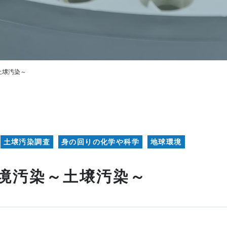
土壌汚染～
土壌汚染調査
身の回りの化学や科学
地球環境
境汚染～土壌汚染～