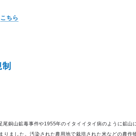
は
こちら
規制
尾銅山鉱毒事件や1955年のイタイイタイ病のように鉱山
まりました。汚染された農用地で栽培された米などの農作