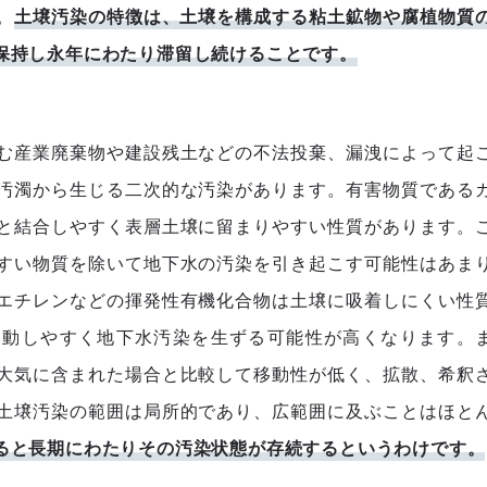
。
土壌汚染の特徴は、土壌を構成する粘土鉱物や腐植物質
保持し永年にわたり滞留し続けることです。
む産業廃棄物や建設残土などの不法投棄、漏洩によって起
汚濁から生じる二次的な汚染があります。有害物質である
と結合しやすく表層土壌に留まりやすい性質があります。
すい物質を除いて地下水の汚染を引き起こす可能性はあま
エチレンなどの揮発性有機化合物は土壌に吸着しにくい性
移動しやすく地下水汚染を生ずる可能性が高くなります。
大気に含まれた場合と比較して移動性が低く、拡散、希釈
土壌汚染の範囲は局所的であり、広範囲に及ぶことはほと
ると長期にわたりその汚染状態が存続するというわけです。