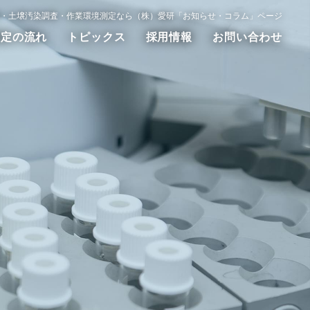
・土壌汚染調査・作業環境測定なら（株）愛研「お知らせ・コラム」ページ
測定の流れ
トピックス
採用情報
お問い合わせ
動測定
WET試験
その他の調査測定