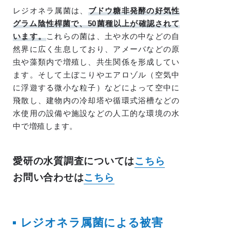
レジオネラ属菌は、
ブドウ糖非発酵の好気性
グラム陰性桿菌で、50菌種以上が確認されて
います。
これらの菌は、土や水の中などの自
然界に広く生息しており、アメーバなどの原
虫や藻類内で増殖し、共生関係を形成してい
ます。そして土ぼこりやエアロゾル（空気中
に浮遊する微小な粒子）などによって空中に
飛散し、建物内の冷却塔や循環式浴槽などの
水使用の設備や施設などの人工的な環境の水
中で増殖します。
愛研の水質調査については
こちら
お問い合わせは
こちら
レジオネラ属菌による被害