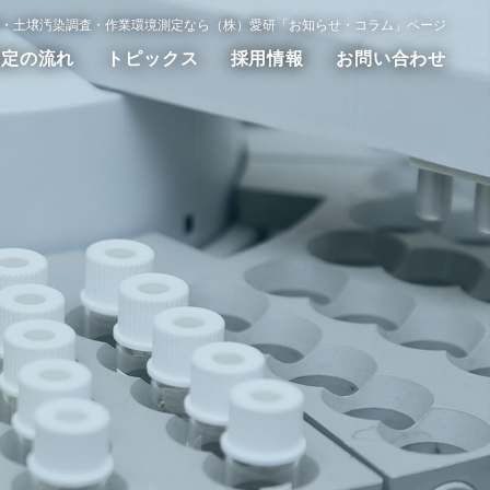
・土壌汚染調査・作業環境測定なら（株）愛研「お知らせ・コラム」ページ
測定の流れ
トピックス
採用情報
お問い合わせ
動測定
WET試験
その他の調査測定