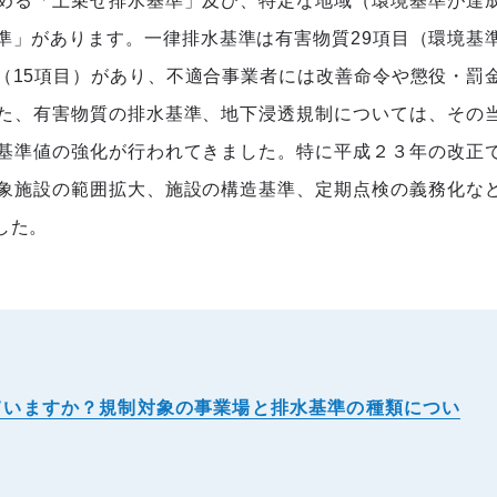
める「上乗せ排水基準」及び、特定な地域（環境基準が達
準」があります。一律排水基準は有害物質29項目（環境基
（15項目）があり、不適合事業者には改善命令や懲役・罰
た、有害物質の排水基準、地下浸透規制については、その
基準値の強化が行われてきました。特に平成２３年の改正
象施設の範囲拡大、施設の構造基準、定期点検の義務化な
した。
ていますか？規制対象の事業場と排水基準の種類につい