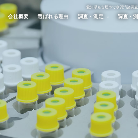
愛知県名古屋市で水質汚染調査
会社概要
選ばれる理由
調査・測定
調査・
汚染調査
大気汚染調査
騒音・振
アスベスト調査
ダイオキシン調査
ム