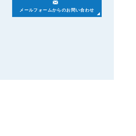
メールフォームからのお問い合わせ
本社
〒
463-0037
愛知県名古屋市守山区
天子田二丁目710番地