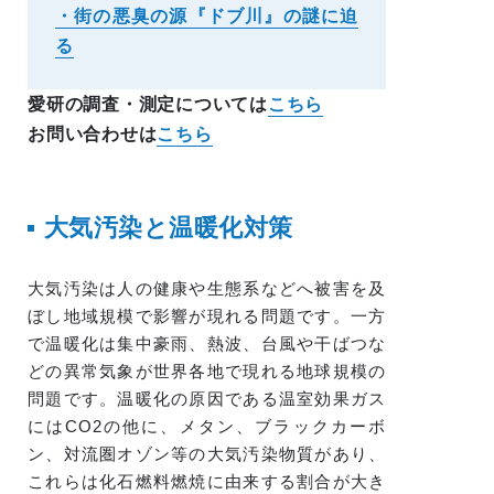
・街の悪臭の源『ドブ川』の謎に迫
る
愛研の調査・測定については
こちら
お問い合わせは
こちら
大気汚染と温暖化対策
大気汚染は人の健康や生態系などへ被害を及
ぼし地域規模で影響が現れる問題です。一方
で温暖化は集中豪雨、熱波、台風や干ばつな
どの異常気象が世界各地で現れる地球規模の
問題です。温暖化の原因である温室効果ガス
にはCO2の他に、メタン、ブラックカーボ
ン、対流圏オゾン等の大気汚染物質があり、
これらは化石燃料燃焼に由来する割合が大き