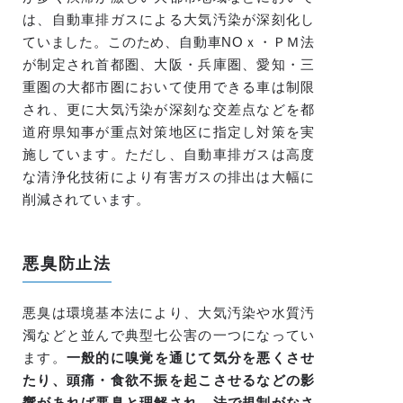
は、自動車排ガスによる大気汚染が深刻化し
ていました。このため、自動車NOｘ・ＰＭ法
が制定され首都圏、大阪・兵庫圏、愛知・三
重圏の大都市圏において使用できる車は制限
され、更に大気汚染が深刻な交差点などを都
道府県知事が重点対策地区に指定し対策を実
施しています。ただし、自動車排ガスは高度
な清浄化技術により有害ガスの排出は大幅に
削減されています。
悪臭防止法
悪臭は環境基本法により、大気汚染や水質汚
濁などと並んで典型七公害の一つになってい
ます。
一般的に嗅覚を通じて気分を悪くさせ
たり、頭痛・食欲不振を起こさせるなどの影
響があれば悪臭と理解され、法で規制がなさ