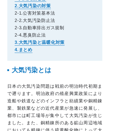
2.大気汚染の対策
2-1.公害対策基本法
2-2.大気汚染防止法
2-3.自動車排出ガス規制
2-4.悪臭防止法
3.大気汚染と温暖化対策
4.まとめ
大気汚染とは
日本の大気汚染問題は戦前の明治時代初期ま
で遡ります。明治政府の殖産興業政策により
造船や鉄道などのインフラと紡績業や銅精錬
業、製鉄業などの近代産業が急速に発展し、
都市には町工場等が集中して大気汚染が生じ
ました。また、銅精錬所のある鉱山周辺地域
においても精錬に伴う硫黄酸化物によって大