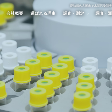
愛知県名古屋市で水質汚染調査
会社概要
選ばれる理由
調査・測定
調査・
汚染調査
大気汚染調査
騒音・振
アスベスト調査
ダイオキシン調査
ム