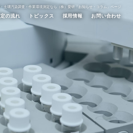
・土壌汚染調査・作業環境測定なら（株）愛研「お知らせ・コラム」ページ
測定の流れ
トピックス
採用情報
お問い合わせ
動測定
WET試験
その他の調査測定