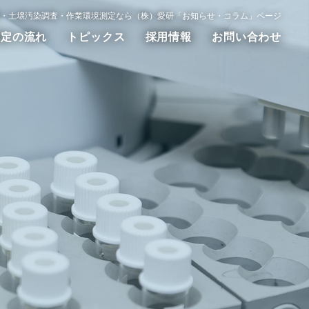
・土壌汚染調査・作業環境測定なら（株）愛研「お知らせ・コラム」ページ
測定の流れ
トピックス
採用情報
お問い合わせ
動測定
WET試験
その他の調査測定