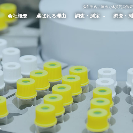
愛知県名古屋市で水質汚染調査
会社概要
選ばれる理由
調査・測定
調査・
汚染調査
大気汚染調査
騒音・振
アスベスト調査
ダイオキシン調査
ム