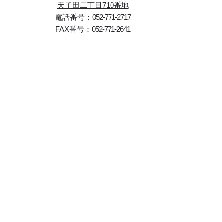
天子田二丁目710番地
電話番号：
052-771-2717
FAX番号：
052-771-2641
半田営業所
〒
475-0088
愛知県半田市花田町
二丁目65番地
電話番号：
0569-28-4738
FAX番号：
0569-28-4749
ホーム
会社概要
選ばれる理由
調査・測定
調査・測定の流れ
採用情報
ポリシー・利用規約
サイトマップ