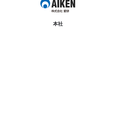
本社
〒
463-0037
愛知県名古屋市守山区
天子田二丁目710番地
電話番号：
052-771-2717
FAX番号：
052-771-2641
半田営業所
〒
475-0088
愛知県半田市花田町
二丁目65番地
電話番号：
0569-28-4738
FAX番号：
0569-28-4749
ホーム
会社概要
選ばれる理由
調査・測定