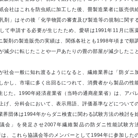
紙会社はこれを防虫紙に加工した後、畳製造業者に販売供
％乳剤」はその後「化学物質の審査及び製造等の規制に関す
て申請する必要が生じたため、愛研は1991年11月に医
製剤の製造販売の実績は、関係各社とも1998年頃まで順
が減少に転じたことや一戸あたりの畳の部屋が減少したこ
が社会一般に知れ渡るようになると、繊維業界は「防ダニ
しかし、市場に多く出回るにつれて、消費者から製品の性
じた。1990年経済産業省（当時の通商産業省）は、アパ
上げ、分科会において、表示用語、評価基準などについて
界団体は1994年からダニ検査に関わる試験方法の検討を
協議会」を発足させ2007年繊維製品の防ダニ性能試験方
愛研は、これら協議会等のメンバーとして1994年に参加した