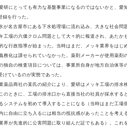
愛研にとっても有力な基盤事業になるのではないかと、愛
登録を行った。
排水が名古屋市にある下水処理場に流れ込み、大きな社会問
キ工場の六価クロム問題として大々的に報道され、あたか
的な行政指導が始まった。当時はまだ、メッキ業界をはじ
義務化は課せられていなかった。薬剤メーカーが使用薬剤
の独自の検査項目については、事業所自身が地方自治体等
受けているのが実態であった。
業薬品商社の某氏の紹介により、愛研はメッキ工場の排水
このときに、工場の排水口から直接当社の社員が採水する
るシステムを初めて導入することになる（当時はまだ工場
内に自由に立ち入るには相当の抵抗感があったことを考え
業界が先進的に公害問題に取り組んだ証でもある）。これ