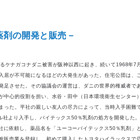
薬剤の開発と販売－
するケナガコナダニ被害が阪神以西に起き、続いて1968年7
入居が不可能になるほどの大発生があった。住宅公団は、
発足させた。その協議会の運営は、ダニの世界的権威者で
が中心的役割を担い、水谷・田中（日本環境衛生センター
まった。平社の親しい友人の尽力によって、当時入手困難
ル社より入手し、バイテックス50％乳剤の処方を開発した
社に依頼し、薬品名を「ユーコーバイテックス50％乳剤」
一般販売業を登録し、初めて購入したトヨタハイラックスで