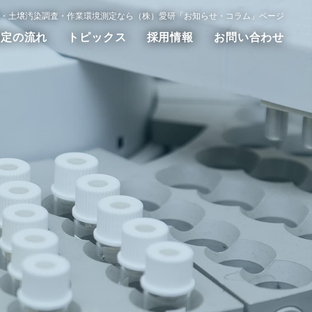
・土壌汚染調査・作業環境測定なら（株）愛研「お知らせ・コラム」ページ
測定の流れ
トピックス
採用情報
お問い合わせ
動測定
WET試験
その他の調査測定