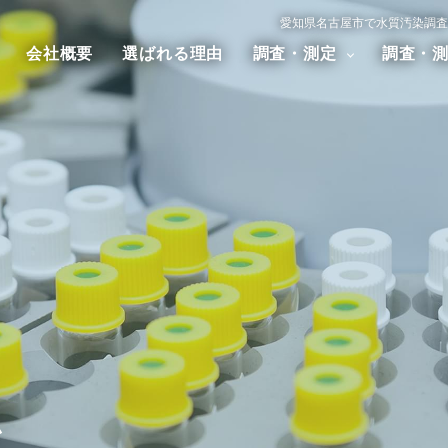
愛知県名古屋市で水質汚染調査
会社概要
選ばれる理由
調査・測定
調査・
汚染調査
大気汚染調査
騒音・振
アスベスト調査
ダイオキシン調査
ム