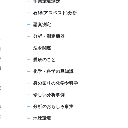
作業環境測定
石綿(アスベスト)分析
悪臭測定
分析・測定機器
一
法令関連
育
評
愛研のこと
報
化学・科学の豆知識
身の回りの化学や科学
皮
珍しい分析事例
、
分析のおもしろ事実
品
基
地球環境