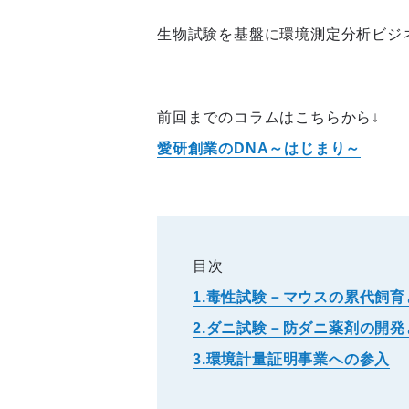
生物試験を基盤に環境測定分析ビジ
前回までのコラムはこちらから↓
愛研創業のDNA～はじまり～
目次
1.毒性試験－マウスの累代飼
2.ダニ試験－防ダニ薬剤の開
3.環境計量証明事業への参入