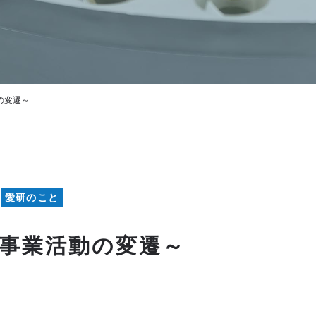
の変遷～
愛研のこと
～事業活動の変遷～