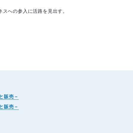
ネスへの参入に活路を見出す。
育と販売－
発と販売－