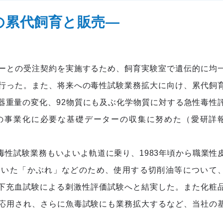
の累代飼育と販売―
ーとの受注契約を実施するため、飼育実験室で遺伝的に均
行った。また、将来への毒性試験業務拡大に向け、累代飼
器重量の変化、92物質にも及ぶ化学物質に対する急性毒性
の事業化に必要な基礎データーの収集に努めた（愛研詳
性試験業務もいよいよ軌道に乗り、1983年頃から職業性
ていた「かぶれ」などのため、使用する切削油等について
皮下充血試験による刺激性評価試験へと結実した。また化粧
応用され、さらに魚毒試験にも業務拡大するなど、当社の