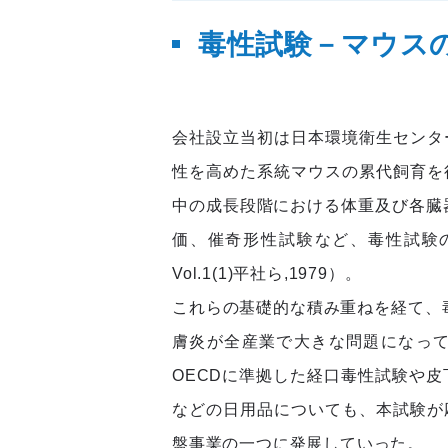
毒性試験－マウス
会社設立当初は日本環境衛生センタ
性を高めた系統マウスの累代飼育を
中の成長段階における体重及び各臓
価、催奇形性試験など、毒性試験
Vol.1(1)平社ら,1979）。
これらの基礎的な積み重ねを経て、毒
膚炎が全産業で大きな問題になっ
OECDに準拠した経口毒性試験や
などの日用品についても、本試験が
盤事業の一つに発展していった。