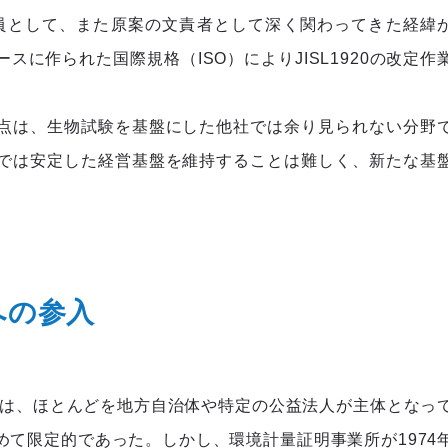
委員として、また原案の文責者として深く関わってきた経緯
に作られた国際規格（ISO）によりJISL1920の改定作
点は、生物試験を基盤にした他社では余り見られない分野
では安定した経営基盤を維持することは難しく、新たな基
への参入
析は、ほとんどを地方自治体や特定の公益法人が主体となっ
て限定的であった。しかし、環境計量証明事業所が1974