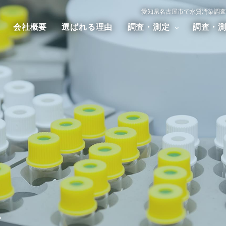
愛知県名古屋市で水質汚染調査
会社概要
選ばれる理由
調査・測定
調査・
汚染調査
大気汚染調査
騒音・振
アスベスト調査
ダイオキシン調査
ム