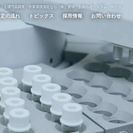
・土壌汚染調査・作業環境測定なら（株）愛研「お知らせ・コラム」ページ
測定の流れ
トピックス
採用情報
お問い合わせ
動測定
WET試験
その他の調査測定