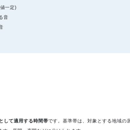
ク値一定)
る音
音
として適用する時間帯
です。基準帯は、対象とする地域の