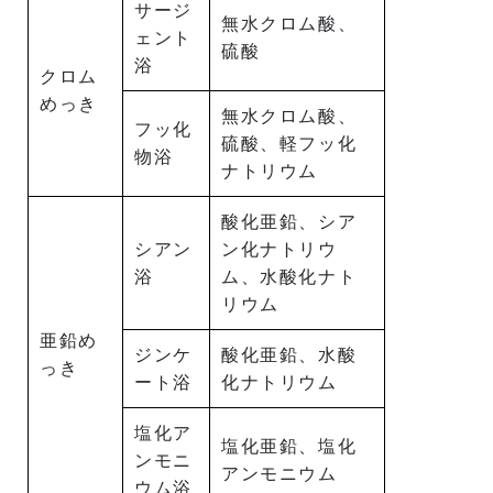
サージ
無水クロム酸、
ェント
硫酸
浴
クロム
めっき
無水クロム酸、
フッ化
硫酸、軽フッ化
物浴
ナトリウム
酸化亜鉛、シア
シアン
ン化ナトリウ
浴
ム、水酸化ナト
リウム
亜鉛め
ジンケ
酸化亜鉛、水酸
っき
ート浴
化ナトリウム
塩化ア
塩化亜鉛、塩化
ンモニ
アンモニウム
ウム浴