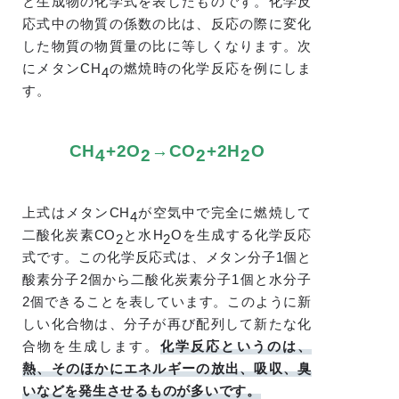
と生成物の化学式を表したものです。化学反
応式中の物質の係数の比は、反応の際に変化
した物質の物質量の比に等しくなります。次
にメタンCH
の燃焼時の化学反応を例にしま
4
す。
CH
+2O
→CO
+2H
O
4
2
2
2
上式はメタンCH
が空気中で完全に燃焼して
4
二酸化炭素CO
と水H
Oを生成する化学反応
2
2
式です。この化学反応式は、メタン分子1個と
酸素分子2個から二酸化炭素分子1個と水分子
2個できることを表しています。このように新
しい化合物は、分子が再び配列して新たな化
合物を生成します。
化学反応というのは、
熱、そのほかにエネルギーの放出、吸収、臭
いなどを発生させるものが多いです。