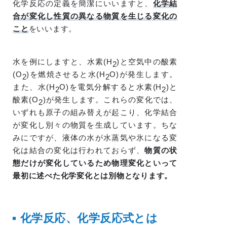
化学反応の定義を簡潔にいいますと、
化学結
合が変化し性質の異なる物質を生じる変化の
こと
をいいます。
水を例にしますと、水素(H
)と空気中の酸素
2
(O
)を燃焼させると水(H
O)が発生します。
2
2
また、水(H
O)を電気分解すると水素(H
)と
2
2
酸素(O
)が発生します。これらの変化では、
2
いずれも原子の組み替えが起こり、化学結合
が変化し別々の物質を生成しています。ちな
みにですが、液体の水が水蒸気や氷になる変
化は結合の変化は行われておらず、
物質の状
態だけが変化しているため物理変化といって
最初に述べた化学変化とは別物となります。
化学反応、化学反応式とは