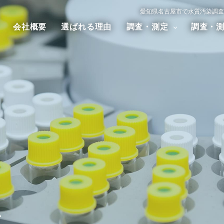
愛知県名古屋市で水質汚染調査
会社概要
選ばれる理由
調査・測定
調査・
汚染調査
大気汚染調査
騒音・振
アスベスト調査
ダイオキシン調査
ム