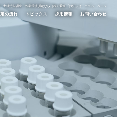
・土壌汚染調査・作業環境測定なら（株）愛研「お知らせ・コラム」ページ
測定の流れ
トピックス
採用情報
お問い合わせ
動測定
WET試験
その他の調査測定