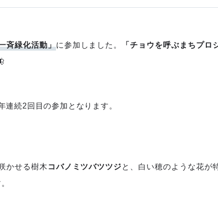
一斉緑化活動」
に参加しました。
「チョウを呼ぶまちプロ

年連続2回目の参加となります。
咲かせる樹木
コバノミツバツツジ
と、白い穂のような花が
す。