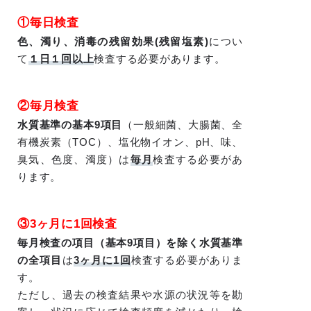
①毎日検査
色、濁り、消毒の残留効果(残留塩素)
につい
て
１日１回以上
検査する必要があります。
②毎月検査
水質基準の基本9項目
（一般細菌、大腸菌、全
有機炭素（TOC）、塩化物イオン、pH、味、
臭気、色度、濁度）は
毎月
検査する必要があ
ります。
③3ヶ月に1回検査
毎月検査の項目（基本9項目）を除く水質基準
の全項目
は
3ヶ月に1回
検査する必要がありま
す。
ただし、過去の検査結果や水源の状況等を勘