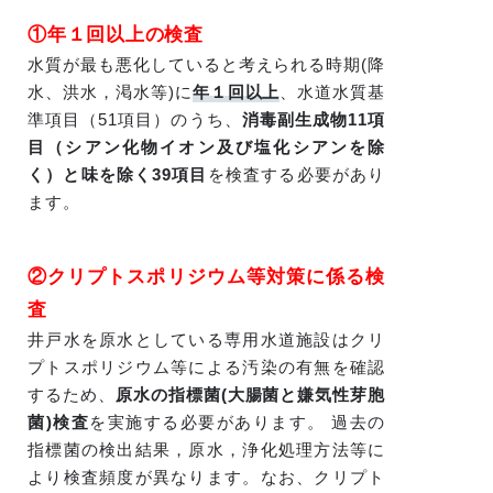
①年１回以上の検査
水質が最も悪化していると考えられる時期(降
水、洪水，渇水等)に
年１回以上
、水道水質基
準項目（51項目）のうち、
消毒副生成物11項
目（シアン化物イオン及び塩化シアンを除
く）と味を除く39項目
を検査する必要があり
ます。
②クリプトスポリジウム等対策に係る検
査
井戸水を原水としている専用水道施設はクリ
プトスポリジウム等による汚染の有無を確認
するため、
原水の指標菌(大腸菌と嫌気性芽胞
菌)検査
を実施する必要があります。 過去の
指標菌の検出結果，原水，浄化処理方法等に
より検査頻度が異なります。なお、クリプト