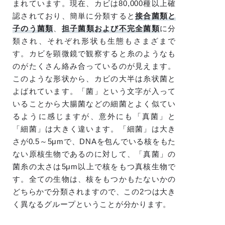
まれています。現在、カビは80,000種以上確
認されており、簡単に分類すると
接合菌類と
子のう菌類
、
担子菌類および不完全菌類
に分
類され、それぞれ形状も生態もさまざまで
す。カビを顕微鏡で観察すると糸のようなも
のがたくさん絡み合っているのが見えます。
このような形状から、カビの大半は糸状菌と
よばれています。「菌」という文字が入って
いることから大腸菌などの細菌とよく似てい
るように感じますが、意外にも「真菌」と
「細菌」は大きく違います。「細菌」は大き
さが0.5～5μmで、DNAを包んでいる核をもた
ない原核生物であるのに対して、「真菌」の
菌糸の太さは5μm以上で核をもつ真核生物で
す。全ての生物は、核をもつかもたないかの
どちらかで分類されますので、この2つは大き
く異なるグループということが分かります。