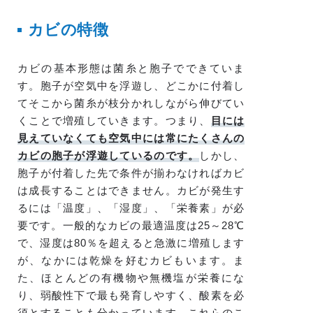
カビの特徴
カビの基本形態は菌糸と胞子でできていま
す。胞子が空気中を浮遊し、どこかに付着し
てそこから菌糸が枝分かれしながら伸びてい
くことで増殖していきます。つまり、
目には
見えていなくても空気中には常にたくさんの
カビの胞子が浮遊しているのです。
しかし、
胞子が付着した先で条件が揃わなければカビ
は成長することはできません。カビが発生す
るには「温度」、「湿度」、「栄養素」が必
要です。一般的なカビの最適温度は25～28℃
で、湿度は80％を超えると急激に増殖します
が、なかには乾燥を好むカビもいます。ま
た、ほとんどの有機物や無機塩が栄養にな
り、弱酸性下で最も発育しやすく、酸素を必
須とすることも分かっています。これらのこ