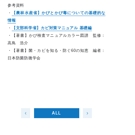
参考資料
・
【農林水産省】かびとかび毒についての基礎的な
情報
・
【文部科学省】カビ対策マニュアル 基礎編
・【著書】かび検査マニュアルカラー図譜 監修：
高鳥 浩介
・【著書】菌・カビを知る・防ぐ60の知恵 編者：
日本防菌防黴学会
ALL