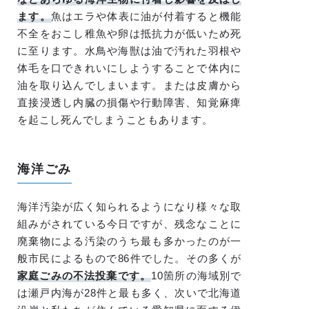
ます。
魚はエラや体表に油が付着すると機能
不全をおこし稚魚や卵は抵抗力が低いため死
に至ります。水鳥や海獣は油で汚れた羽根や
体毛を口できれいにしようすることで体内に
油を取り込んでしまいます。または皮膚から
直接浸透し内臓の損傷や行動障害、知覚麻痺
を起こし死んでしまうこともあります。
海洋ごみ
海洋汚染が広く知られるようになり様々な取
組みがされている今日ですが、残念なことに
廃棄物による汚染のうち最も多かったのが一
般市民によるもので86件でした。その多くが
家庭ごみの不法投棄です。
10箇所の海域別で
は瀬戸内海が28件と最も多く、次いで北海道