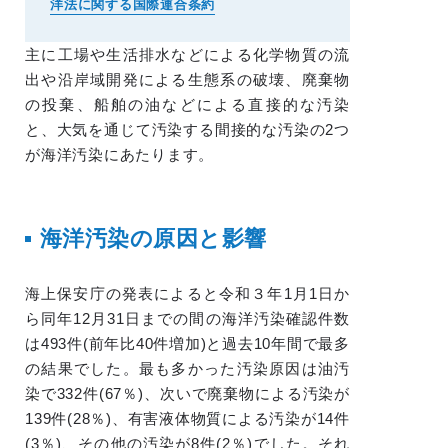
洋法に関する国際連合条約
主に工場や生活排水などによる化学物質の流
出や沿岸域開発による生態系の破壊、廃棄物
の投棄、船舶の油などによる直接的な汚染
と、大気を通じて汚染する間接的な汚染の2つ
が海洋汚染にあたります。
海洋汚染の原因と影響
海上保安庁の発表によると令和３年1月1日か
ら同年12月31日までの間の海洋汚染確認件数
は493件(前年比40件増加)と過去10年間で最多
の結果でした。最も多かった汚染原因は油汚
染で332件(67％)、次いで廃棄物による汚染が
139件(28％)、有害液体物質による汚染が14件
(3％)、その他の汚染が8件(2％)でした。それ