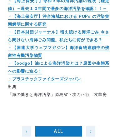
・【海上保安庁】令和３年の海洋汚染の現状（確定
値）～過去１０年間で最多の海洋汚染を確認！！～
・【海上保安庁】沖合海域における POPs の汚染実
態解明に関する研究
・【日本財団ジャーナル】増え続ける海洋ごみ 今さ
ら聞けない海洋ごみ問題。私たちに何ができる？
・【国連大学ウェブマガジン】海洋食物連鎖中の残
留性有機汚染物質
・【oodgo】油による海洋汚染とは？原因や生態系
への影響に迫る！
・プラスチックファイターズジャパン
出典
「海の働きと海洋汚染」原島省・功刀正行 裳華房
ALL