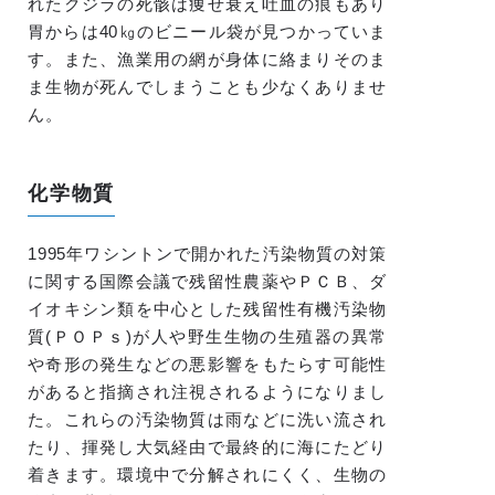
れたクジラの死骸は痩せ衰え吐血の痕もあり
胃からは40㎏のビニール袋が見つかっていま
す。また、漁業用の網が身体に絡まりそのま
ま生物が死んでしまうことも少なくありませ
ん。
化学物質
1995年ワシントンで開かれた汚染物質の対策
に関する国際会議で残留性農薬やＰＣＢ、ダ
イオキシン類を中心とした残留性有機汚染物
質(ＰＯＰｓ)が人や野生生物の生殖器の異常
や奇形の発生などの悪影響をもたらす可能性
があると指摘され注視されるようになりまし
た。これらの汚染物質は雨などに洗い流され
たり、揮発し大気経由で最終的に海にたどり
着きます。環境中で分解されにくく、生物の