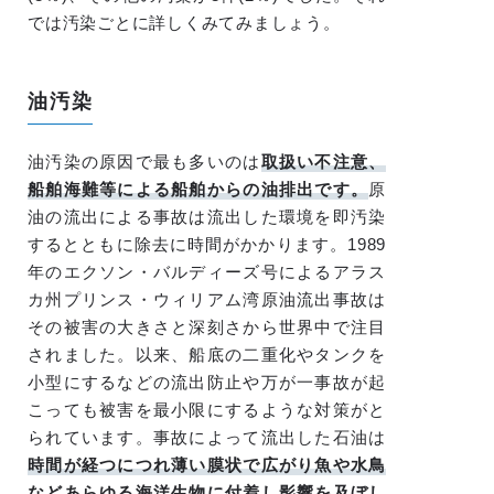
では汚染ごとに詳しくみてみましょう。
油汚染
油汚染の原因で最も多いのは
取扱い不注意、
船舶海難等による船舶からの油排出です。
原
油の流出による事故は流出した環境を即汚染
するとともに除去に時間がかかります。1989
年のエクソン・バルディーズ号によるアラス
カ州プリンス・ウィリアム湾原油流出事故は
その被害の大きさと深刻さから世界中で注目
されました。以来、船底の二重化やタンクを
小型にするなどの流出防止や万が一事故が起
こっても被害を最小限にするような対策がと
られています。事故によって流出した石油は
時間が経つにつれ薄い膜状で広がり魚や水鳥
などあらゆる海洋生物に付着し影響を及ぼし