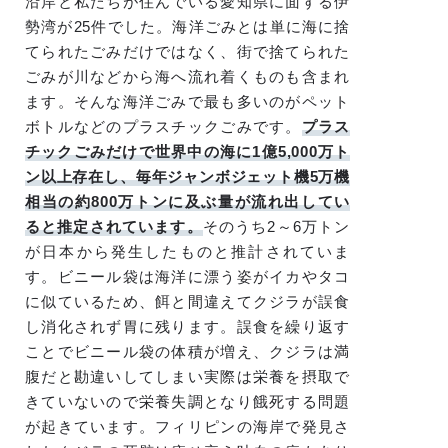
沿岸と私たちが住んでいる愛知県に面する伊
勢湾が25件でした。海洋ごみとは単に海に捨
てられたごみだけではなく、街で捨てられた
ごみが川などから海へ流れ着くものも含まれ
ます。そんな海洋ごみで最も多いのがペット
ボトルなどのプラスチックごみです。
プラス
チックごみだけで世界中の海に1億5,000万ト
ン以上存在し、毎年ジャンボジェット機5万機
相当の約800万トンに及ぶ量が流れ出してい
ると推定されています。
そのうち2～6万トン
が日本から発生したものと推計されていま
す。ビニール袋は海洋に漂う姿がイカやタコ
に似ているため、餌と間違えてクジラが誤食
し消化されず胃に残ります。誤食を繰り返す
ことでビニール袋の体積が増え、クジラは満
腹だと勘違いしてしまい実際は栄養を摂取で
きていないので栄養失調となり餓死する問題
が起きています。フィリピンの海岸で発見さ