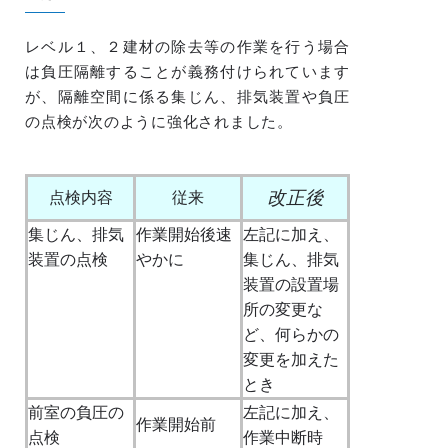
レベル１、２建材の除去等の作業を行う場合
は負圧隔離することが義務付けられています
が、隔離空間に係る集じん、排気装置や負圧
の点検が次のように強化されました。
改正後
点検内容
従来
集じん、排気
作業開始後速
左記に加え、
装置の点検
やかに
集じん、排気
装置の設置場
所の変更な
ど、何らかの
変更を加えた
とき
前室の負圧の
左記に加え、
作業開始前
点検
作業中断時