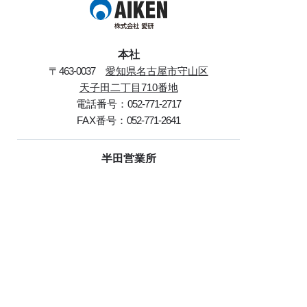
本社
〒
463-0037
愛知県名古屋市守山区
天子田二丁目710番地
電話番号：
052-771-2717
FAX番号：
052-771-2641
半田営業所
〒
475-0088
愛知県半田市花田町
二丁目65番地
電話番号：
0569-28-4738
FAX番号：
0569-28-4749
ホーム
会社概要
選ばれる理由
調査・測定