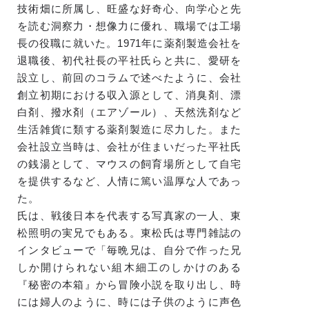
技術畑に所属し、旺盛な好奇心、向学心と先
を読む洞察力・想像力に優れ、職場では工場
長の役職に就いた。1971年に薬剤製造会社を
退職後、初代社長の平社氏らと共に、愛研を
設立し、前回のコラムで述べたように、会社
創立初期における収入源として、消臭剤、漂
白剤、撥水剤（エアゾール）、天然洗剤など
生活雑貨に類する薬剤製造に尽力した。また
会社設立当時は、会社が住まいだった平社氏
の銭湯として、マウスの飼育場所として自宅
を提供するなど、人情に篤い温厚な人であっ
た。
氏は、戦後日本を代表する写真家の一人、東
松照明の実兄でもある。東松氏は専門雑誌の
インタビューで「毎晩兄は、自分で作った兄
しか開けられない組木細工のしかけのある
『秘密の本箱』から冒険小説を取り出し、時
には婦人のように、時には子供のように声色