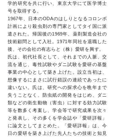
学的研究を共に行い、東京大学にて医学博士
号を取得する。
1967年、日本のODAのはしりとなるコロンボ
計画により殺虫剤の専門家としてタイ国に派
遣された。帰国後の1969年、薬剤製造会社の
技術顧問として入社。1971年同社を退職した
後、その会社の有志らと（株）愛研を興す。
氏は、初代社長として、それまでの人脈、交
流を通じ、毒性試験やダニ試験を愛研の基盤
事業の中心として築き上げた。設立当初は、
想像するにまさに試行錯誤の連続であったに
違いない。氏は、研究への探求心を晩年まで
失うことなく、防虫紙の開発をはじめ、ダニ
類などの衛生動物（害虫）に対する効力試験
等を数多く考案し、学会等で研究成果を次々
と発表し、その多くを学会誌や「愛研詳報」
に論文としてまとめた。「愛研詳報」は、今
日の愛研を築き上げた先人たちの技術と知見