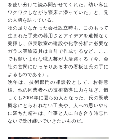
を使い分けて読み聞かせてくれた。幼い私は
ワクワクしながら寝床に潜っていた」と、兄
の人柄を語っている。
物の足りなかった会社設立時も、このもって
生まれた手先の器用さとアイデアを遺憾なく
発揮し、仮実験室の建設や化学分析に必要な
ガラス実験器具は自前で作成するなど、ここ
でも類いまれな職人芸が大活躍する（今、会
社の玄関にひっそりある木の看板は氏の手に
よるものである）。
晩年は、技術部門の相談役として、お得意
様、他の同業者への技術指導に力を注ぎ、惜
しくも2004年に還らぬ人となった。氏の既成
概念にとらわれない工夫や、人への思いやり
に満ちた精神は、仕事と人に向き合う時忘れ
ないで受け継いでいきたいものだ。