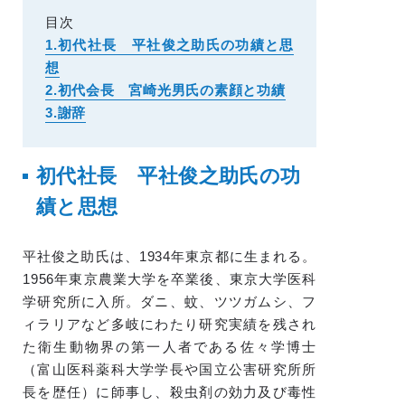
目次
1.初代社長 平社俊之助氏の功績と思
想
2.初代会長 宮崎光男氏の素顔と功績
3.謝辞
初代社長 平社俊之助氏の功
績と思想
平社俊之助氏は、1934年東京都に生まれる。
1956年東京農業大学を卒業後、東京大学医科
学研究所に入所。ダニ、蚊、ツツガムシ、フ
ィラリアなど多岐にわたり研究実績を残され
た衛生動物界の第一人者である佐々学博士
（富山医科薬科大学学長や国立公害研究所所
長を歴任）に師事し、殺虫剤の効力及び毒性