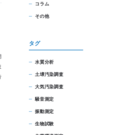
コラム
その他
タグ
開
水質分析
ほ
土壌汚染調査
行
大気汚染調査
騒音測定
振動測定
生物試験