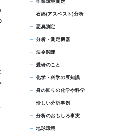
作業環境測定
る
石綿(アスベスト)分析
の
悪臭測定
分析・測定機器
法令関連
愛研のこと
に
化学・科学の豆知識
令
身の回りの化学や科学
珍しい分析事例
ま
分析のおもしろ事実
地球環境