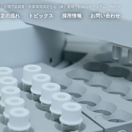
・土壌汚染調査・作業環境測定なら（株）愛研「お知らせ・コラム」ページ
測定の流れ
トピックス
採用情報
お問い合わせ
動測定
WET試験
その他の調査測定