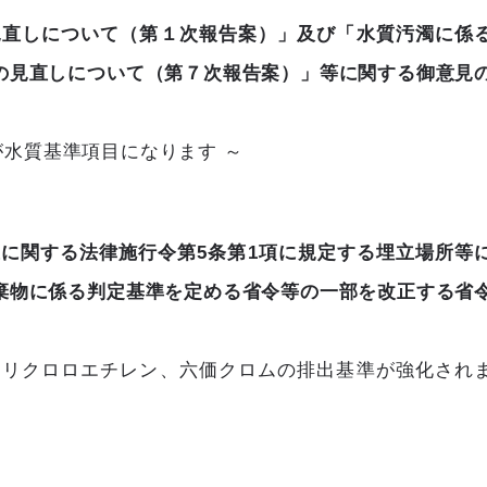
見直しについて（第１次報告案）」及び「水質汚濁に係
の見直しについて（第７次報告案）」等に関する御意見
Aが水質基準項目になります ～
止に関する法律施行令第5条第1項に規定する埋立場所等
棄物に係る判定基準を定める省令等の一部を改正する省
トリクロロエチレン、六価クロムの排出基準が強化され