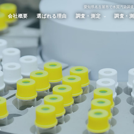
愛知県名古屋市で水質汚染調査
会社概要
選ばれる理由
調査・測定
調査・
汚染調査
大気汚染調査
騒音・振
アスベスト調査
ダイオキシン調査
ム