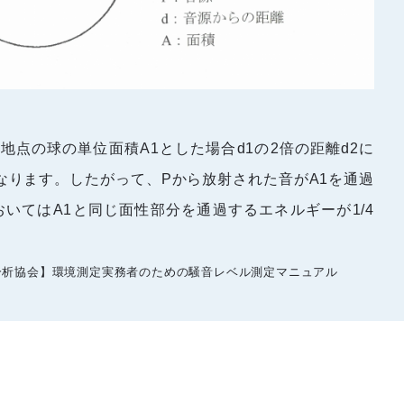
地点の球の単位面積A1とした場合d1の2倍の距離d2に
なります。したがって、Pから放射された音がA1を通過
おいてはA1と同じ面性部分を通過するエネルギーが1/4
分析協会】環境測定実務者のための騒音レベル測定マニュアル