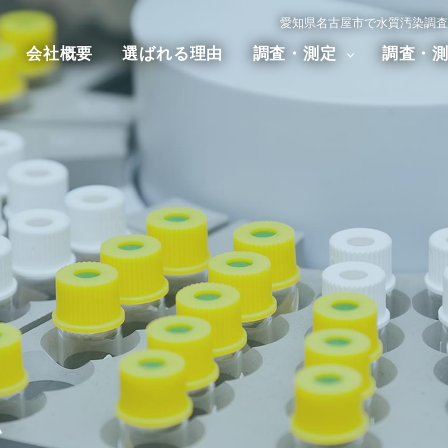
愛知県名古屋市で水質汚染調査
会社概要
選ばれる理由
調査・測定
調査・
汚染調査
大気汚染調査
騒音・振
アスベスト調査
ダイオキシン調査
ム