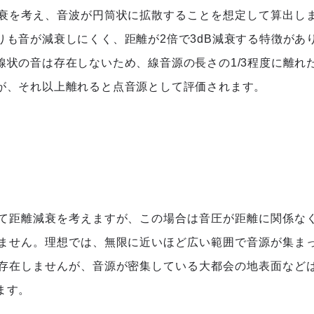
衰を考え、音波が円筒状に拡散することを想定して算出し
も音が減衰しにくく、距離が2倍で3dB減衰する特徴があ
状の音は存在しないため、線音源の長さの1/3程度に離れ
が、それ以上離れると点音源として評価されます。
て距離減衰を考えますが、この場合は音圧が距離に関係な
ません。理想では、無限に近いほど広い範囲で音源が集ま
存在しませんが、音源が密集している大都会の地表面など
ます。