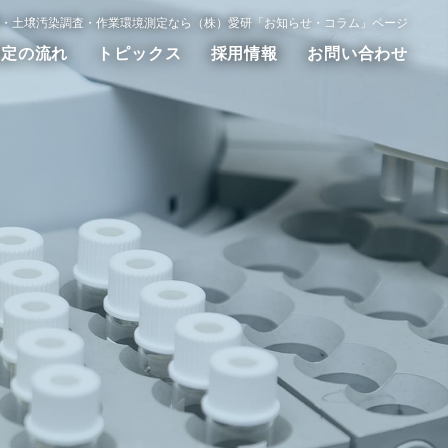
・土壌汚染調査・作業環境測定なら（株）愛研「お知らせ・コラム」ページ
測定の流れ
トピックス
採用情報
お問い合わせ
動測定
WET試験
その他の調査測定