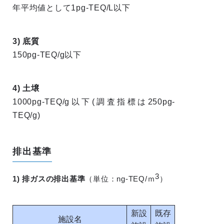
年平均値として1pg-TEQ/L以下
3) 底質
150pg-TEQ/g以下
4) 土壌
1000pg-TEQ/g以下(調査指標は250pg-
TEQ/g)
排出基準
3
1) 排ガスの排出基準
（単位：ng-TEQ/ｍ
）
新設
既存
施設名