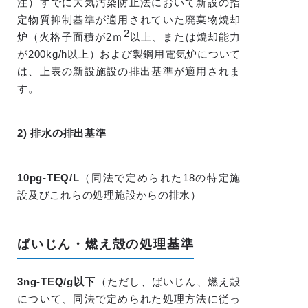
注）すでに大気汚染防止法において新設の指
定物質抑制基準が適用されていた廃棄物焼却
2
炉（火格子面積が2ｍ
以上、または焼却能力
が200kg/h以上）および製鋼用電気炉について
は、上表の新設施設の排出基準が適用されま
す。
2) 排水の排出基準
10pg-TEQ/L
（同法で定められた18の特定施
設及びこれらの処理施設からの排水）
ばいじん・燃え殻の処理基準
3ng-TEQ/g以下
（ただし、ばいじん、燃え殻
について、同法で定められた処理方法に従っ