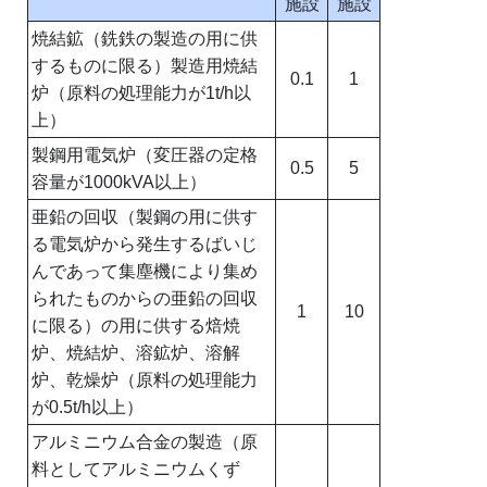
施設
施設
焼結鉱（銑鉄の製造の用に供
するものに限る）製造用焼結
0.1
1
炉（原料の処理能力が1t/h以
上）
製鋼用電気炉（変圧器の定格
0.5
5
容量が1000kVA以上）
亜鉛の回収（製鋼の用に供す
る電気炉から発生するばいじ
んであって集塵機により集め
られたものからの亜鉛の回収
1
10
に限る）の用に供する焙焼
炉、焼結炉、溶鉱炉、溶解
炉、乾燥炉（原料の処理能力
が0.5t/h以上）
アルミニウム合金の製造（原
料としてアルミニウムくず