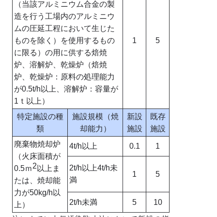
（当該アルミニウム合金の製
造を行う工場内のアルミニウ
ムの圧延工程において生じた
ものを除く）を使用するもの
1
5
に限る）の用に供する焙焼
炉、溶解炉、乾燥炉（焙焼
炉、乾燥炉：原料の処理能力
が0.5t/h以上、溶解炉：容量が
1ｔ以上）
特定施設の種
施設規模（焼
新設
既存
類
却能力）
施設
施設
廃棄物焼却炉
4t/h以上
0.1
1
（火床面積が
2
2t/h以上4t/h未
0.5ｍ
以上ま
1
5
満
たは、焼却能
力が50kg/h以
2t/h未満
5
10
上）