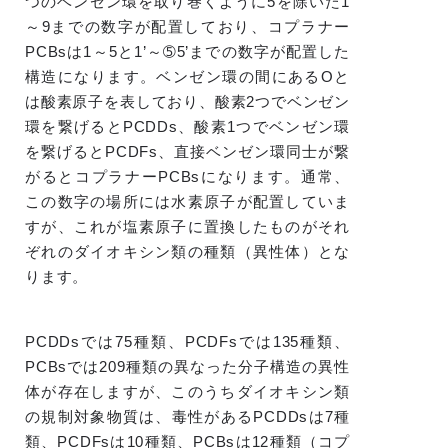
つのベンゼン環を取り巻くように5を除いた1
～9までの数字が配置しており、コプラナー
PCBsは1～5と1’～➄5’までの数字が配置した
構造になります。ベンゼン環の間にあるOと
は酸素原子を表しており、酸素2つでベンゼン
環を繋げるとPCDDs、酸素1つでベンゼン環
を繋げるとPCDFs、直接ベンゼン環同士が繋
がるとコプラナーPCBsになります。通常、
この数字の場所には水素原子が配置していま
すが、これが塩素原子に置換したものがそれ
ぞれのダイオキシン類の種類（異性体）とな
ります。
PCDDsでは75種類、PCDFsでは135種類、
PCBsでは209種類の異なった分子構造の異性
体が存在しますが、このうちダイオキシン類
の規制対象物質は、毒性があるPCDDsは7種
類、PCDFsは10種類、PCBsは12種類（コプ