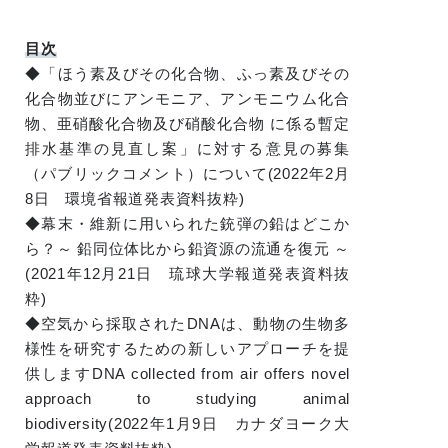
目次
◆「ほう素及びその化合物、ふっ素及びその
化合物並びにアンモニア、アンモニウム化合
物、亜硝酸化合物及び硝酸化合物 に係る暫定
排水基準の見直し案」に対する意見の募集
（パブリックコメント）について(2022年2月
8日 環境省報道発表資料抜粋)
◆幕末・維新に用いられた銃弾の鉛はどこか
ら？～ 鉛同位体比から鉛資源の流通を復元 ～
(2021年12月21日 琉球大学報道発表資料抜
粋)
◆空気から採取されたDNAは、動物の生物多
様性を研究するための新しいアプローチを提
供しますDNA collected from air offers novel
approach to studying animal
biodiversity(2022年1月9日 カナダヨーク大