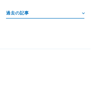
過去の記事
お電話からのお問い合わせ
052-771-2717
営業時間：8:30～17:30（定休日：土・日・祝祭日)
メールフォームからのお問い合わせ