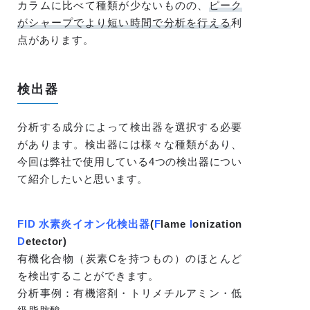
カラムに比べて種類が少ないものの、
ピーク
がシャープでより短い時間で分析を行える
利
点があります。
検出器
分析する成分によって検出器を選択する必要
があります。検出器には様々な種類があり、
今回は弊社で使用している4つの検出器につい
て紹介したいと思います。
FID 水素炎イオン化検出器
(
F
lame
I
onization
D
etector
)
有機化合物（炭素Cを持つもの）のほとんど
を検出することができます。
分析事例：有機溶剤・トリメチルアミン・低