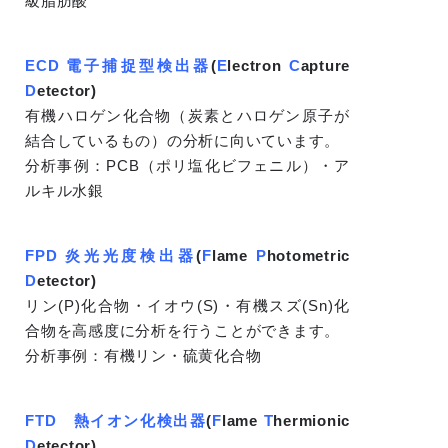
級脂肪酸
ECD 電子捕捉型検出器
(
E
lectron
C
apture
D
etector)
有機ハロゲン化合物（炭素とハロゲン原子が
結合しているもの）の分析に向いています。
分析事例：PCB（ポリ塩化ビフェニル）・ア
ルキル水銀
FPD 炎光光度検出器
(
F
lame
P
hotometric
D
etector)
リン(P)化合物・イオウ(S)・有機スズ(Sn)化
合物を高感度に分析を行うことができます。
分析事例：有機リン・硫黄化合物
FTD 熱イオン化検出器
(
F
lame
T
hermionic
D
etector)