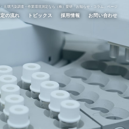
・土壌汚染調査・作業環境測定なら（株）愛研「お知らせ・コラム」ページ
測定の流れ
トピックス
採用情報
お問い合わせ
動測定
WET試験
その他の調査測定