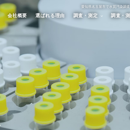
愛知県名古屋市で水質汚染調査
会社概要
選ばれる理由
調査・測定
調査・
汚染調査
大気汚染調査
騒音・振
アスベスト調査
ダイオキシン調査
ム