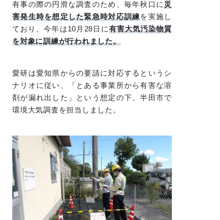
有事の際の円滑な調査のため、毎年秋口に
災
害発生時を想定した緊急時対応訓練
を実施し
ており、今年は10月28日に
有害大気汚染物質
を対象に訓練が行われました。
愛研は愛知県からの要請に対応するというシ
ナリオに従い、「とある事業所から有害な溶
剤が漏れ出した」という想定の下、半田市で
環境大気調査を担当しました。