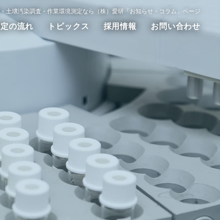
・土壌汚染調査・作業環境測定なら（株）愛研「お知らせ・コラム」ページ
測定の流れ
トピックス
採用情報
お問い合わせ
動測定
WET試験
その他の調査測定