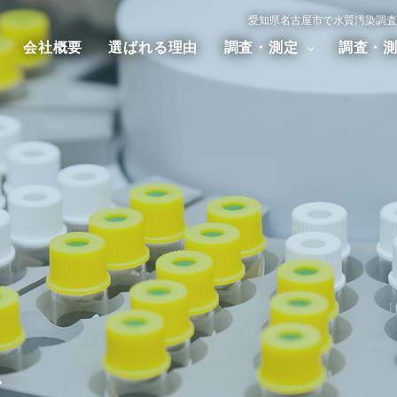
愛知県名古屋市で水質汚染調査
会社概要
選ばれる理由
調査・測定
調査・
汚染調査
大気汚染調査
騒音・振
アスベスト調査
ダイオキシン調査
ム