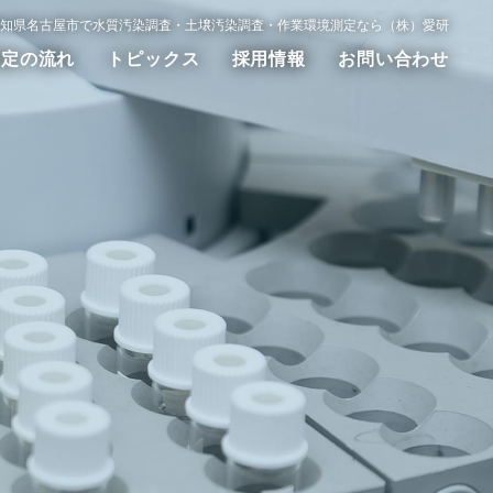
知県名古屋市で水質汚染調査・土壌汚染調査・作業環境測定なら（株）愛研
測定の流れ
トピックス
採用情報
お問い合わせ
動測定
WET試験
その他の調査測定