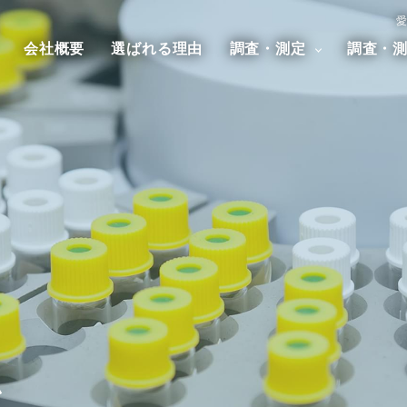
愛
会社概要
選ばれる理由
調査・測定
調査・
汚染調査
大気汚染調査
騒音・振
アスベスト調査
ダイオキシン調査
ム